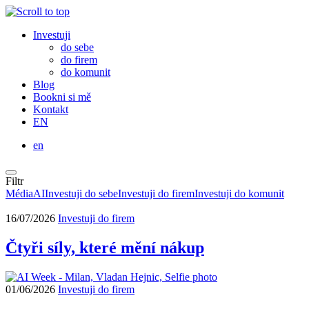
Investuji
do sebe
do firem
do komunit
Blog
Bookni si mě
Kontakt
EN
en
Filtr
Média
AI
Investuji do sebe
Investuji do firem
Investuji do komunit
16/07/2026
Investuji do firem
Čtyři síly, které mění nákup
01/06/2026
Investuji do firem