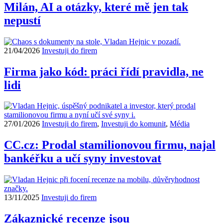
Milán, AI a otázky, které mě jen tak
nepustí
21/04/2026
Investuji do firem
Firma jako kód: práci řídí pravidla, ne
lidi
27/01/2026
Investuji do firem
,
Investuji do komunit
,
Média
CC.cz: Prodal stamilionovou firmu, najal
bankéřku a učí syny investovat
13/11/2025
Investuji do firem
Zákaznické recenze jsou